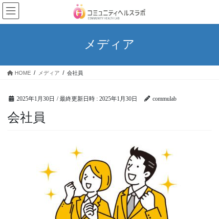
コ
ナ
ン
ビ
テ
ゲ
ン
ー
メディア
ツ
シ
へ
ョ
ス
ン
HOME
メディア
会社員
キ
に
ッ
移
プ
動
2025年1月30日
/ 最終更新日時 :
2025年1月30日
commulab
会社員