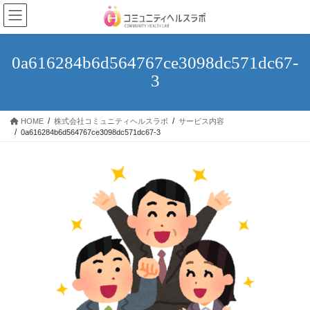
コ
ナ
ン
ビ
テ
ゲ
ン
ー
0a616284b6d564767ce3098dc571dc67-
ツ
シ
3
へ
ョ
ス
ン
キ
に
HOME
株式会社コミュニティヘルスラボ
サービス内容
ッ
移
0a616284b6d564767ce3098dc571dc67-3
プ
動