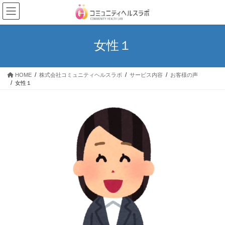
コ
ナ
ン
ビ
テ
ゲ
ン
ー
女性１
ツ
シ
へ
ョ
ス
ン
HOME
株式会社コミュニティヘルスラボ
サービス内容
お客様の声
キ
に
女性１
ッ
移
プ
動