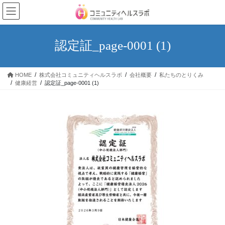
コ
ナ
ン
ビ
テ
ゲ
ン
ー
認定証_page-0001 (1)
ツ
シ
へ
ョ
ス
ン
HOME
株式会社コミュニティヘルスラボ
会社概要
私たちのとりくみ
キ
に
健康経営
認定証_page-0001 (1)
ッ
移
プ
動