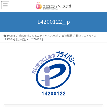
コ
ナ
ン
ビ
テ
ゲ
ン
ー
14200122_jp
ツ
シ
へ
ョ
ス
ン
HOME
株式会社コミュニティヘルスラボ
会社概要
私たちのとりくみ
キ
に
ESG経営の推進
14200122_jp
ッ
移
プ
動