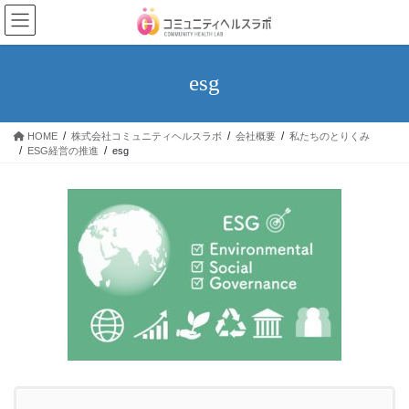
コ
ナ
ン
ビ
テ
ゲ
ン
ー
esg
ツ
シ
へ
ョ
ス
ン
HOME
株式会社コミュニティヘルスラボ
会社概要
私たちのとりくみ
キ
に
ESG経営の推進
esg
ッ
移
プ
動