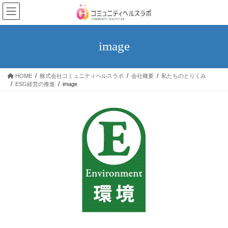
コ
ナ
ン
ビ
テ
ゲ
ン
ー
image
ツ
シ
へ
ョ
ス
ン
HOME
株式会社コミュニティヘルスラボ
会社概要
私たちのとりくみ
キ
に
ESG経営の推進
image
ッ
移
プ
動