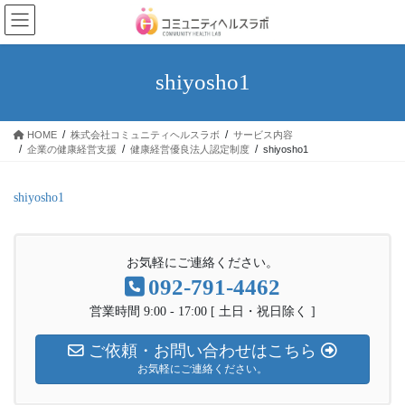
コ
ナ
ン
ビ
テ
ゲ
ン
ー
shiyosho1
ツ
シ
へ
ョ
ス
ン
HOME
株式会社コミュニティヘルスラボ
サービス内容
キ
に
企業の健康経営支援
健康経営優良法人認定制度
shiyosho1
ッ
移
プ
動
shiyosho1
お気軽にご連絡ください。
092-791-4462
営業時間 9:00 - 17:00 [ 土日・祝日除く ]
ご依頼・お問い合わせはこちら
お気軽にご連絡ください。